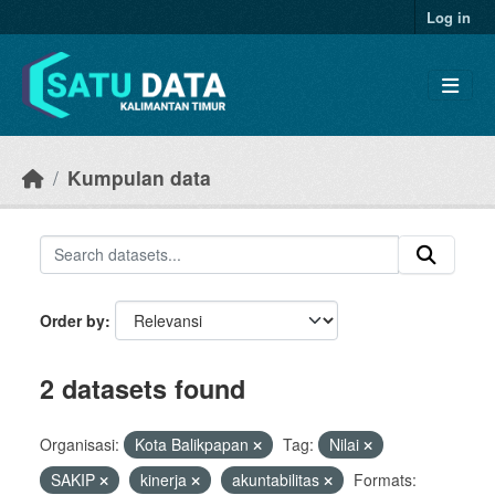
Skip to main content
Log in
Kumpulan data
Order by
2 datasets found
Organisasi:
Kota Balikpapan
Tag:
Nilai
SAKIP
kinerja
akuntabilitas
Formats: