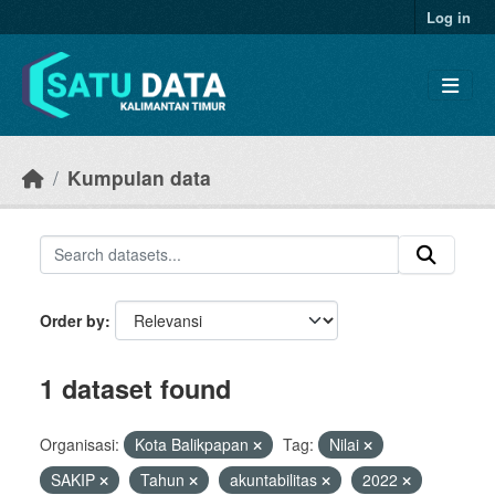
Skip to main content
Log in
Kumpulan data
Order by
1 dataset found
Organisasi:
Kota Balikpapan
Tag:
Nilai
SAKIP
Tahun
akuntabilitas
2022