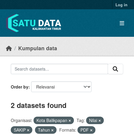
Skip to main content
Log in
Kumpulan data
Order by
2 datasets found
Organisasi:
Kota Balikpapan
Tag:
Nilai
SAKIP
Tahun
Formats:
PDF