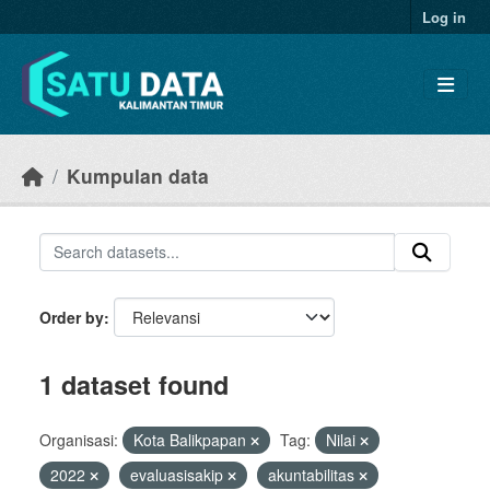
Skip to main content
Log in
Kumpulan data
Order by
1 dataset found
Organisasi:
Kota Balikpapan
Tag:
Nilai
2022
evaluasisakip
akuntabilitas