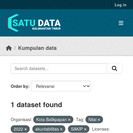
Skip to main content
Log in
Kumpulan data
Order by
1 dataset found
Organisasi:
Kota Balikpapan
Tag:
Nilai
2022
akuntabilitas
SAKIP
Licenses: