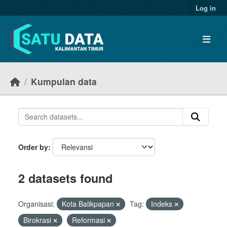
Skip to main content
Log in
Kumpulan data
Order by
2 datasets found
Organisasi:
Kota Balikpapan
Tag:
Indeks
Birokrasi
Reformasi