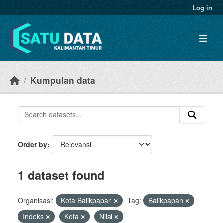
Skip to main content
Log in
Kumpulan data
Order by
1 dataset found
Organisasi:
Kota Balikpapan
Tag:
Balikpapan
Indeks
Kota
Nilai