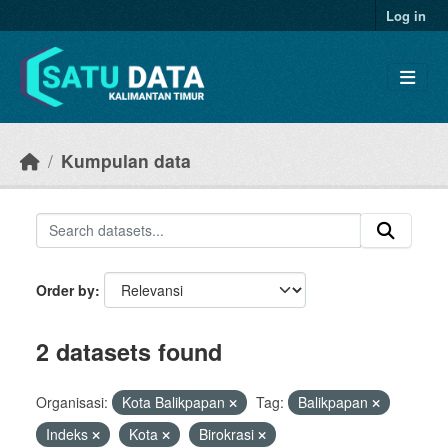
Skip to main content
Log in
Kumpulan data
Order by
2 datasets found
Organisasi:
Kota Balikpapan
Tag:
Balikpapan
Indeks
Kota
Birokrasi