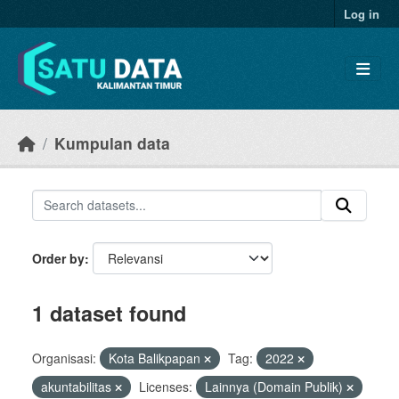
Skip to main content
Log in
Kumpulan data
Order by
1 dataset found
Organisasi:
Kota Balikpapan
Tag:
2022
akuntabilitas
Licenses:
Lainnya (Domain Publik)