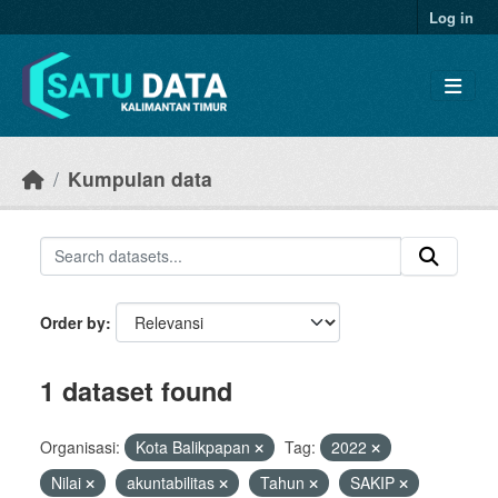
Skip to main content
Log in
Kumpulan data
Order by
1 dataset found
Organisasi:
Kota Balikpapan
Tag:
2022
Nilai
akuntabilitas
Tahun
SAKIP