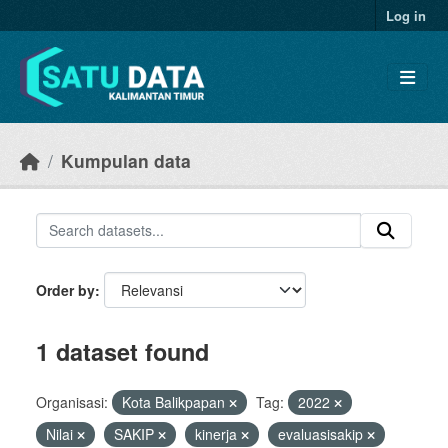
Skip to main content
Log in
Kumpulan data
Order by
1 dataset found
Organisasi:
Kota Balikpapan
Tag:
2022
Nilai
SAKIP
kinerja
evaluasisakip