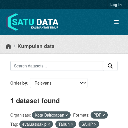
Skip to main content
Log in
Kumpulan data
Order by
1 dataset found
Organisasi:
Kota Balikpapan
Formats:
PDF
Tag:
evaluasisakip
Tahun
SAKIP