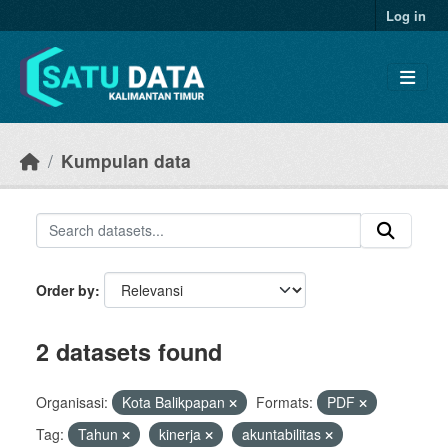
Skip to main content
Log in
Kumpulan data
Order by
2 datasets found
Organisasi:
Kota Balikpapan
Formats:
PDF
Tag:
Tahun
kinerja
akuntabilitas