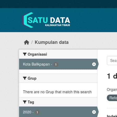
Skip to main content
Kumpulan data
Organisasi
Kota Balikpapan
-
1
1 
Grup
Organi
There are no Grup that match this search
Ref
Tag
2020
-
1
Inde