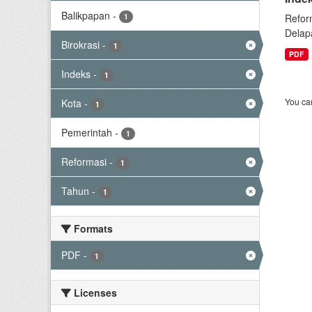
Balikpapan
-
1
Refor
Delap
Birokrasi
-
1
PDF
Indeks
-
1
You can
Kota
-
1
Pemerintah
-
1
Reformasi
-
1
Tahun
-
1
Formats
PDF
-
1
Licenses