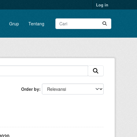
Log in
Grup
Tentang
Order by
2020