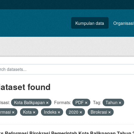
Kumpulan data
Organisasi
dataset found
sasi:
Kota Balikpapan
Formats:
PDF
Tag:
Tahun
ormasi
Kota
Indeks
2020
Birokrasi
ks Reformasi Birokrasi Pemerintah Kota Balikpapan Tahun 