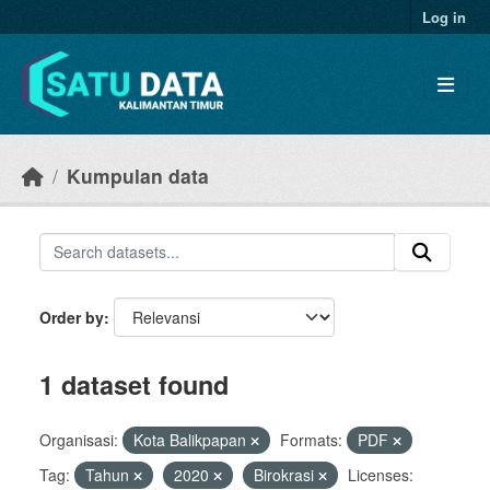
Skip to main content
Log in
Kumpulan data
Order by
1 dataset found
Organisasi:
Kota Balikpapan
Formats:
PDF
Tag:
Tahun
2020
Birokrasi
Licenses: