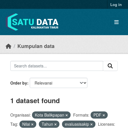
Skip to main content
Log in
Kumpulan data
Order by
1 dataset found
Organisasi:
Kota Balikpapan
Formats:
PDF
Tag:
Nilai
Tahun
evaluasisakip
Licenses: