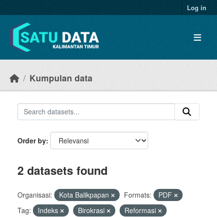
Skip to main content
Log in
Kumpulan data
Order by
2 datasets found
Organisasi:
Kota Balikpapan
Formats:
PDF
Tag:
Indeks
Birokrasi
Reformasi