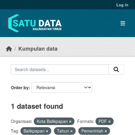
Skip to main content
Log in
Kumpulan data
Order by
1 dataset found
Organisasi:
Kota Balikpapan
Formats:
PDF
Tag:
Balikpapan
Tahun
Pemerintah