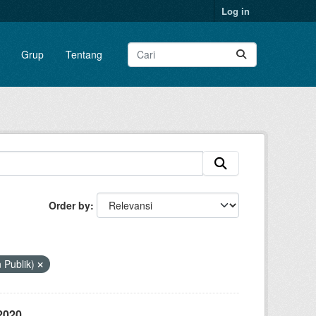
Log in
Grup
Tentang
Order by
 Publik)
2020