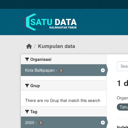
Skip to main content
Kumpulan data
Organisasi
Kota Balikpapan
-
1
1 
Grup
Organi
There are no Grup that match this search
Tah
Tag
2020
-
1
Inde