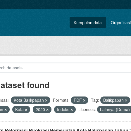
Kumpulan data
Organisasi
dataset found
sasi:
Kota Balikpapan
Formats:
PDF
Tag:
Balikpapan
un
Kota
2020
Indeks
Licenses:
Lainnya (Domain
ks Reformasi Birokrasi Pemerintah Kota Balikpapan Tahun 