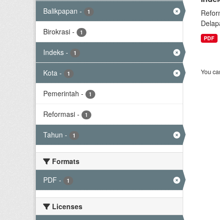
Balikpapan
-
1
Refor
Delap
Birokrasi
-
1
PDF
Indeks
-
1
You can
Kota
-
1
Pemerintah
-
1
Reformasi
-
1
Tahun
-
1
Formats
PDF
-
1
Licenses