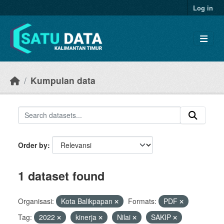
Skip to main content
Log in
Kumpulan data
Order by
1 dataset found
Organisasi:
Kota Balikpapan
Formats:
PDF
Tag:
2022
kinerja
Nilai
SAKIP