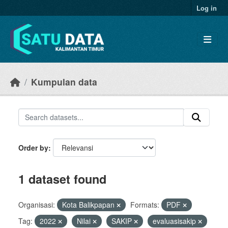
Skip to main content
Log in
Kumpulan data
Order by
1 dataset found
Organisasi:
Kota Balikpapan
Formats:
PDF
Tag:
2022
Nilai
SAKIP
evaluasisakip