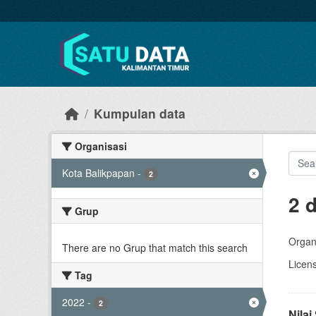
Skip to main content
Kumpulan data
Organisasi
Kota Balikpapan
-
2
2 
Grup
Organi
There are no Grup that match this search
Licen
Tag
2022
-
2
Nila