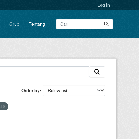
Log in
Grup
Tentang
Order by
ai