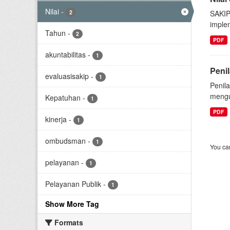
Nilai
-
2
SAKIP
implem
Tahun
-
2
PDF
akuntabilitas
-
1
Peni
evaluasisakip
-
1
Penil
mengu
Kepatuhan
-
1
PDF
kinerja
-
1
ombudsman
-
1
You can
pelayanan
-
1
Pelayanan Publik
-
1
Show More Tag
Formats