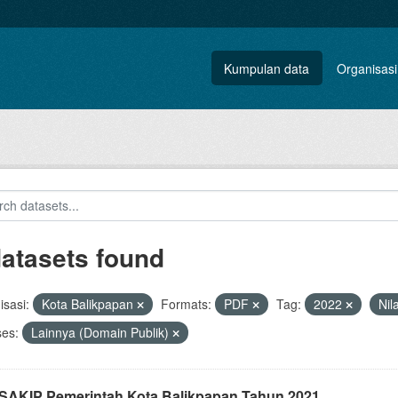
Kumpulan data
Organisasi
datasets found
sasi:
Kota Balikpapan
Formats:
PDF
Tag:
2022
Nil
ses:
Lainnya (Domain Publik)
i SAKIP Pemerintah Kota Balikpapan Tahun 2021