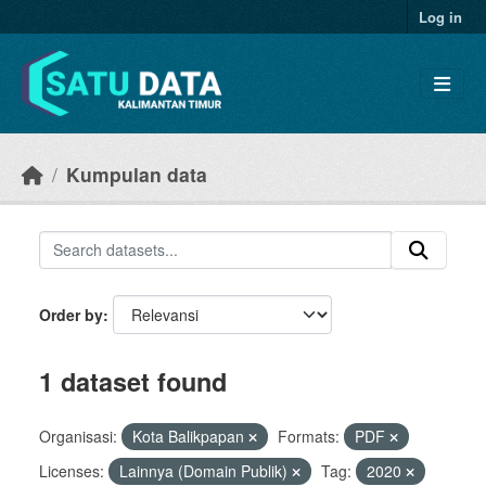
Skip to main content
Log in
Kumpulan data
Order by
1 dataset found
Organisasi:
Kota Balikpapan
Formats:
PDF
Licenses:
Lainnya (Domain Publik)
Tag:
2020