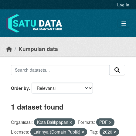
Skip to main content
Log in
Kumpulan data
Order by
1 dataset found
Organisasi:
Kota Balikpapan
Formats:
PDF
Licenses:
Lainnya (Domain Publik)
Tag:
2020