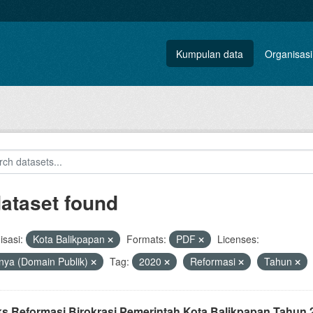
Kumpulan data
Organisasi
dataset found
sasi:
Kota Balikpapan
Formats:
PDF
Licenses:
nya (Domain Publik)
Tag:
2020
Reformasi
Tahun
ks Reformasi Birokrasi Pemerintah Kota Balikpapan Tahun 