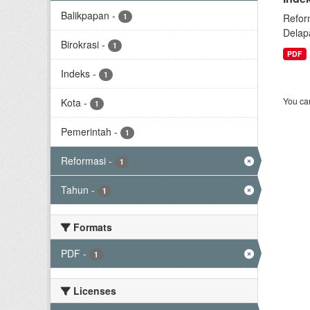
Balikpapan
-
1
Refor
Delap
Birokrasi
-
1
PDF
Indeks
-
1
You can
Kota
-
1
Pemerintah
-
1
Reformasi
-
1
Tahun
-
1
Formats
PDF
-
1
Licenses