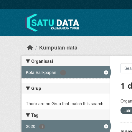
Skip to main content
Kumpulan data
Organisasi
Kota Balikpapan
-
1
1 
Grup
Organi
There are no Grup that match this search
Lain
Tag
2020
-
1
Inde