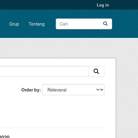
Log in
Grup
Tentang
Order by
2020