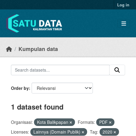
Skip to main content
Log in
Kumpulan data
Order by
1 dataset found
Organisasi:
Kota Balikpapan
Formats:
PDF
Licenses:
Lainnya (Domain Publik)
Tag:
2020