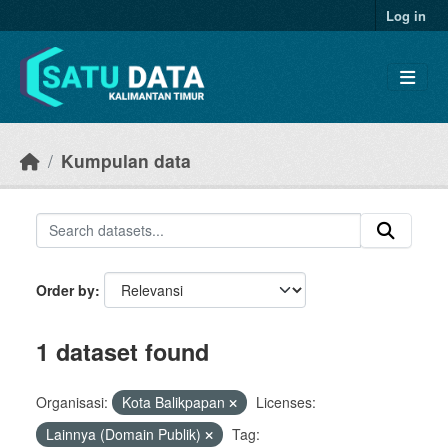
Skip to main content
Log in
Kumpulan data
Order by
1 dataset found
Organisasi:
Kota Balikpapan
Licenses:
Lainnya (Domain Publik)
Tag: