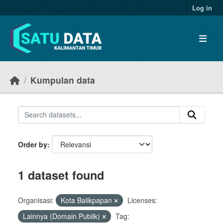
Skip to main content
Log in
Kumpulan data
Order by
1 dataset found
Organisasi:
Kota Balikpapan
Licenses:
Lainnya (Domain Publik)
Tag: