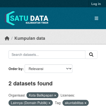
Skip to main content
Log in
Kumpulan data
Order by
2 datasets found
Organisasi:
Kota Balikpapan
Licenses:
Lainnya (Domain Publik)
Tag:
akuntabilitas