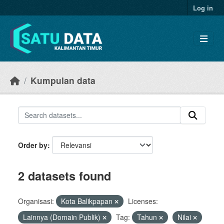
Skip to main content
Log in
Kumpulan data
Order by
2 datasets found
Organisasi:
Kota Balikpapan
Licenses:
Lainnya (Domain Publik)
Tag:
Tahun
Nilai