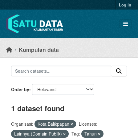
Skip to main content
Log in
Kumpulan data
Order by
1 dataset found
Organisasi:
Kota Balikpapan
Licenses:
Lainnya (Domain Publik)
Tag:
Tahun