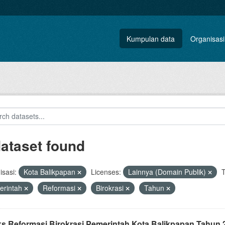
Kumpulan data
Organisasi
dataset found
sasi:
Kota Balikpapan
Licenses:
Lainnya (Domain Publik)
T
erintah
Reformasi
Birokrasi
Tahun
ks Reformasi Birokrasi Pemerintah Kota Balikpapan Tahun 