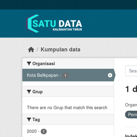
Skip to main content
Kumpulan data
Organisasi
Kota Balikpapan
-
1
1 
Grup
Organi
There are no Grup that match this search
Pem
Tag
2020
-
1
Inde