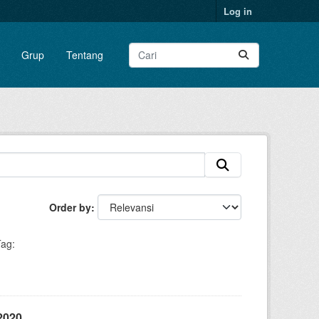
Log in
Grup
Tentang
Order by
ag:
2020