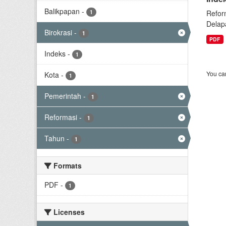
Balikpapan
-
1
Refor
Delap
Birokrasi
-
1
PDF
Indeks
-
1
You can
Kota
-
1
Pemerintah
-
1
Reformasi
-
1
Tahun
-
1
Formats
PDF
-
1
Licenses