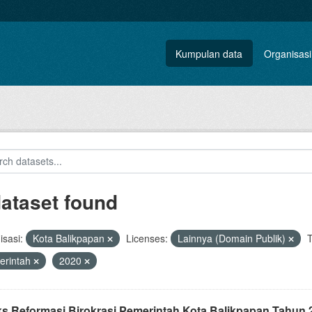
Kumpulan data
Organisasi
dataset found
sasi:
Kota Balikpapan
Licenses:
Lainnya (Domain Publik)
T
erintah
2020
ks Reformasi Birokrasi Pemerintah Kota Balikpapan Tahun 