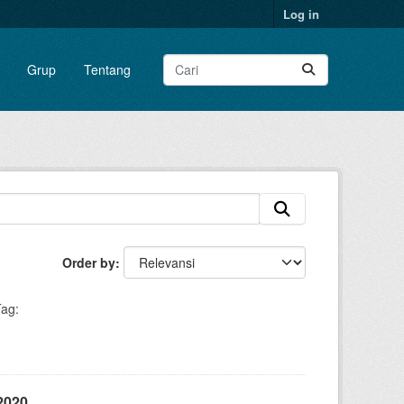
Log in
Grup
Tentang
Order by
ag:
2020