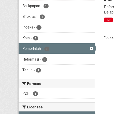
Balikpapan
-
1
Refor
Delap
Birokrasi
-
1
PDF
Indeks
-
1
You can
Kota
-
1
Pemerintah
-
1
Reformasi
-
1
Tahun
-
1
Formats
PDF
-
1
Licenses