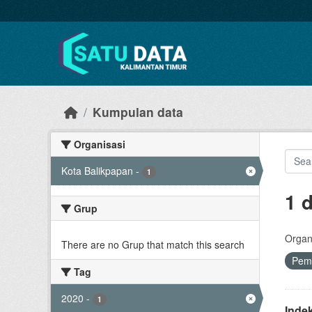
Skip to main content
Kumpulan data
Organisasi
Kota Balikpapan
-
1
1 
Grup
Organi
There are no Grup that match this search
Pem
Tag
2020
-
1
Inde