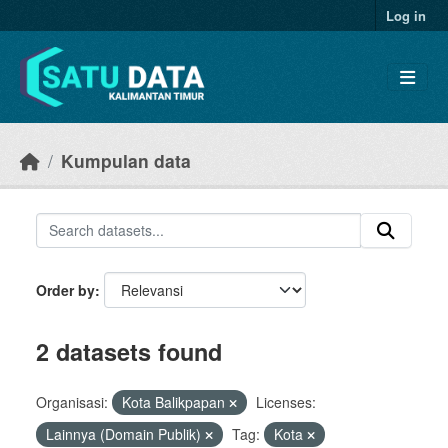
Skip to main content
Log in
Kumpulan data
Order by
2 datasets found
Organisasi:
Kota Balikpapan
Licenses:
Lainnya (Domain Publik)
Tag:
Kota