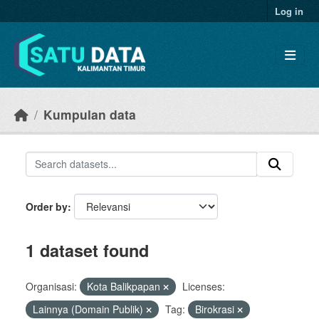
Skip to main content
Log in
Kumpulan data
Order by
1 dataset found
Organisasi:
Kota Balikpapan
Licenses:
Lainnya (Domain Publik)
Tag:
Birokrasi