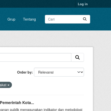
Log in
Grup
Tentang
Order by
akat
Pemerintah Kota...
yanan publik menggunakan indikator dan metodologi