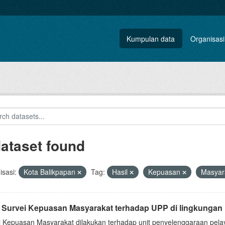
Kumpulan data
Organisasi
dataset found
sasi:
Kota Balikpapan
Tag:
Hasil
Kepuasan
Masyar
l Survei Kepuasan Masyarakat terhadap UPP di lingkungan 
i Kepuasan Masyarakat dilakukan terhadap unit penyelenggaraan pela