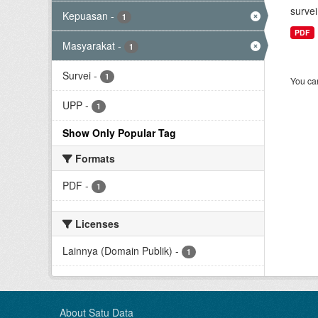
surve
Kepuasan
-
1
PDF
Masyarakat
-
1
Survei
-
1
You can
UPP
-
1
Show Only Popular Tag
Formats
PDF
-
1
Licenses
Lainnya (Domain Publik)
-
1
About Satu Data