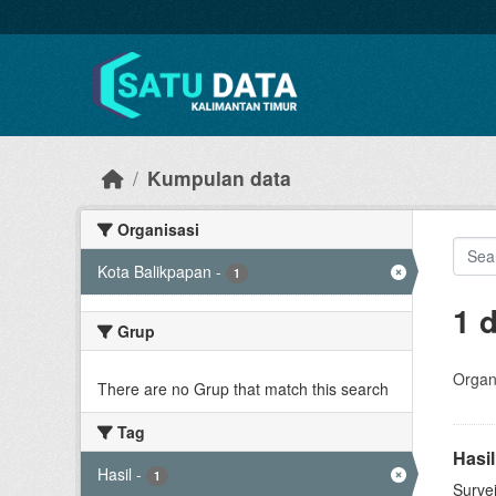
Skip to main content
Kumpulan data
Organisasi
Kota Balikpapan
-
1
1 
Grup
Organi
There are no Grup that match this search
Tag
Hasi
Hasil
-
1
Surve