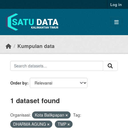
Skip to main content
Log in
Kumpulan data
Order by
1 dataset found
Organisasi:
Kota Balikpapan
Tag:
DHARMA AGUNG
TMP