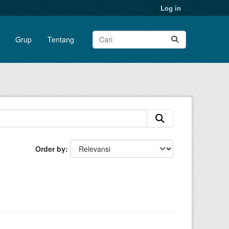
Log in
Grup
Tentang
Order by