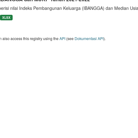
berisi nilai Indeks Pembangunan Keluarga (IBANGGA) dan Median U
XLSX
 also access this registry using the
API
(see
Dokumentasi API
).