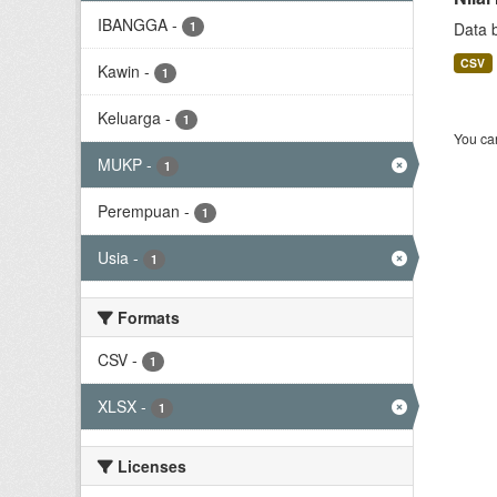
IBANGGA
-
1
Data 
CSV
Kawin
-
1
Keluarga
-
1
You can
MUKP
-
1
Perempuan
-
1
Usia
-
1
Formats
CSV
-
1
XLSX
-
1
Licenses