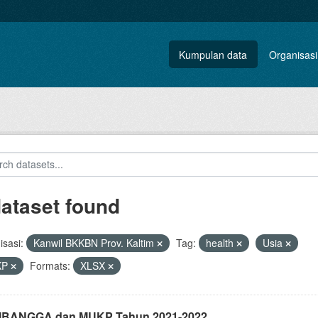
Kumpulan data
Organisasi
dataset found
sasi:
Kanwil BKKBN Prov. Kaltim
Tag:
health
Usia
KP
Formats:
XLSX
i IBANGGA dan MUKP Tahun 2021-2022