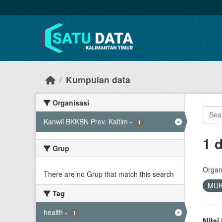
Skip to main content
Kumpulan data
Organisasi
Kanwil BKKBN Prov. Kaltim
-
1
1 
Grup
Organi
There are no Grup that match this search
MU
Tag
health
-
1
Nila