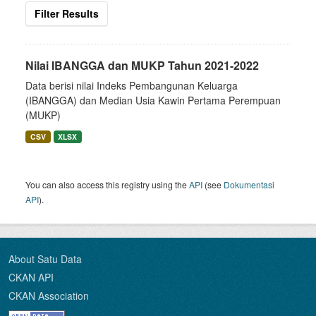
Filter Results
Nilai IBANGGA dan MUKP Tahun 2021-2022
Data berisi nilai Indeks Pembangunan Keluarga
(IBANGGA) dan Median Usia Kawin Pertama Perempuan
(MUKP)
CSV
XLSX
You can also access this registry using the
API
(see
Dokumentasi
API
).
About Satu Data
CKAN API
CKAN Association