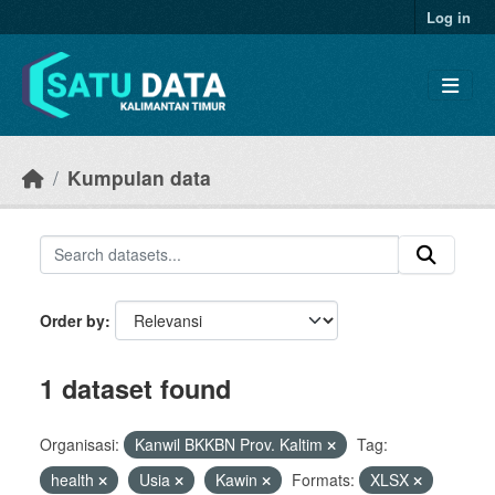
Skip to main content
Log in
Kumpulan data
Order by
1 dataset found
Organisasi:
Kanwil BKKBN Prov. Kaltim
Tag:
health
Usia
Kawin
Formats:
XLSX