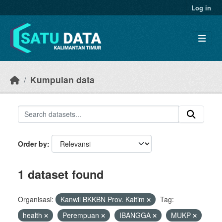
Skip to main content
Log in
Kumpulan data
Order by
1 dataset found
Organisasi:
Kanwil BKKBN Prov. Kaltim
Tag:
health
Perempuan
IBANGGA
MUKP