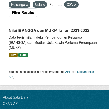
Keluarga
Usia
Formats:
CSV
Filter Results
Nilai IBANGGA dan MUKP Tahun 2021-2022
Data berisi nilai Indeks Pembangunan Keluarga
(IBANGGA) dan Median Usia Kawin Pertama Perempuan
(MUKP)
CSV
XLSX
You can also access this registry using the
API
(see
Dokumentasi
API
).
About Satu Data
CKAN API