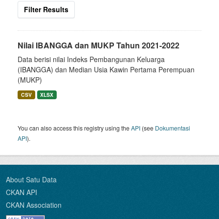
Filter Results
Nilai IBANGGA dan MUKP Tahun 2021-2022
Data berisi nilai Indeks Pembangunan Keluarga
(IBANGGA) dan Median Usia Kawin Pertama Perempuan
(MUKP)
CSV
XLSX
You can also access this registry using the
API
(see
Dokumentasi
API
).
About Satu Data
CKAN API
CKAN Association