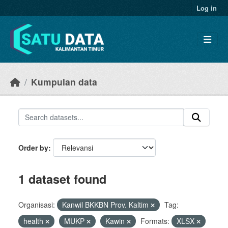
Skip to main content
Log in
Kumpulan data
Order by
1 dataset found
Organisasi:
Kanwil BKKBN Prov. Kaltim
Tag:
health
MUKP
Kawin
Formats:
XLSX