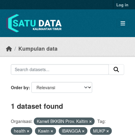
Skip to main content
Log in
Kumpulan data
Order by
1 dataset found
Organisasi:
Kanwil BKKBN Prov. Kaltim
Tag:
health
Kawin
IBANGGA
MUKP