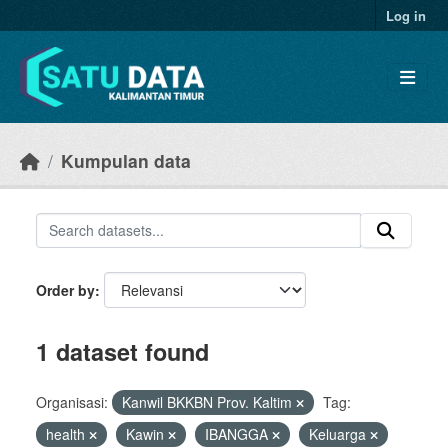
Skip to main content
Log in
Kumpulan data
Order by
1 dataset found
Organisasi:
Kanwil BKKBN Prov. Kaltim
Tag:
health
Kawin
IBANGGA
Keluarga