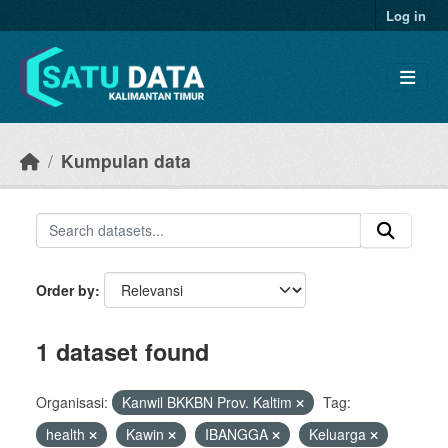
Skip to main content
Log in
Kumpulan data
Order by
1 dataset found
Organisasi:
Kanwil BKKBN Prov. Kaltim
Tag:
health
Kawin
IBANGGA
Keluarga