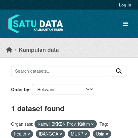
Skip to main content
Log in
Kumpulan data
Order by
1 dataset found
Organisasi:
Kanwil BKKBN Prov. Kaltim
Tag:
health
IBANGGA
MUKP
Usia