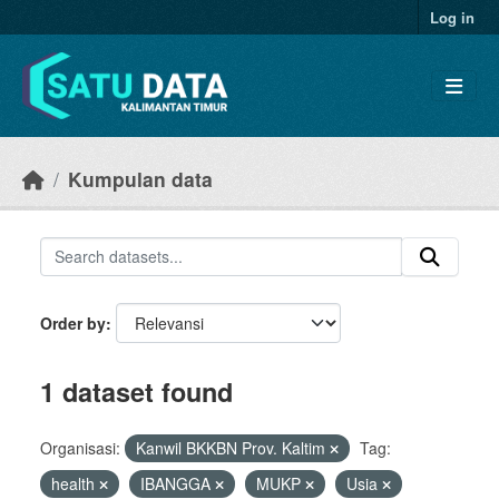
Skip to main content
Log in
Kumpulan data
Order by
1 dataset found
Organisasi:
Kanwil BKKBN Prov. Kaltim
Tag:
health
IBANGGA
MUKP
Usia