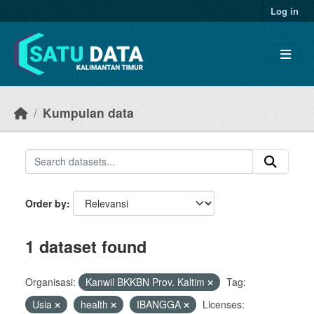
Skip to main content
Log in
Kumpulan data
Order by
1 dataset found
Organisasi:
Kanwil BKKBN Prov. Kaltim
Tag:
Usia
health
IBANGGA
Licenses: