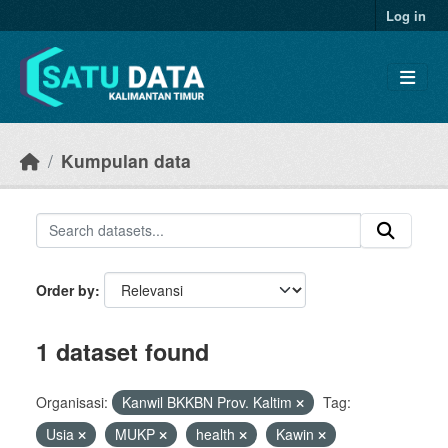
Skip to main content
Log in
Kumpulan data
Order by
1 dataset found
Organisasi:
Kanwil BKKBN Prov. Kaltim
Tag:
Usia
MUKP
health
Kawin