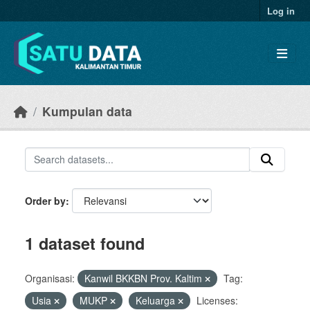
Skip to main content
Log in
Kumpulan data
Order by
1 dataset found
Organisasi:
Kanwil BKKBN Prov. Kaltim
Tag:
Usia
MUKP
Keluarga
Licenses: