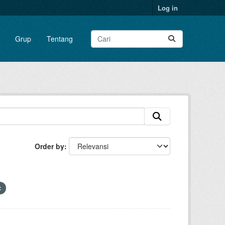
Log in
Grup
Tentang
Order by