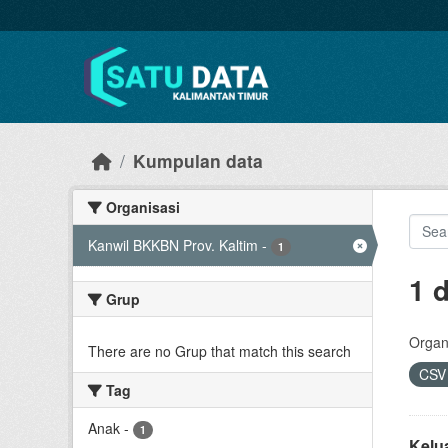
Skip to main content
Kumpulan data
Organisasi
Kanwil BKKBN Prov. Kaltim
-
1
1 
Grup
Organi
There are no Grup that match this search
CS
Tag
Anak
-
1
Kelu