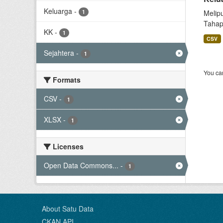
Keluarga
-
1
Melip
Tahap
KK
-
1
CSV
Sejahtera
-
1
You can
Formats
CSV
-
1
XLSX
-
1
Licenses
Open Data Commons...
-
1
About Satu Data
CKAN API