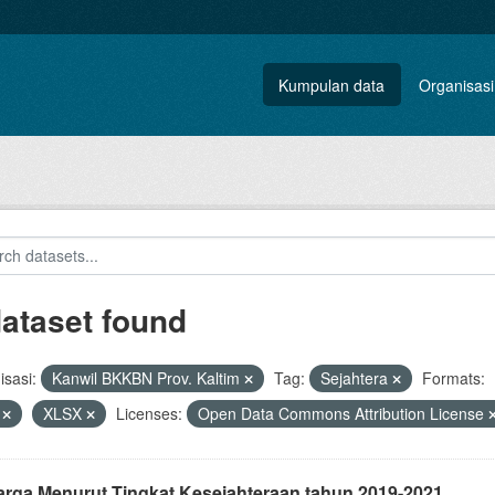
Kumpulan data
Organisasi
dataset found
sasi:
Kanwil BKKBN Prov. Kaltim
Tag:
Sejahtera
Formats:
V
XLSX
Licenses:
Open Data Commons Attribution License
arga Menurut Tingkat Kesejahteraan tahun 2019-2021